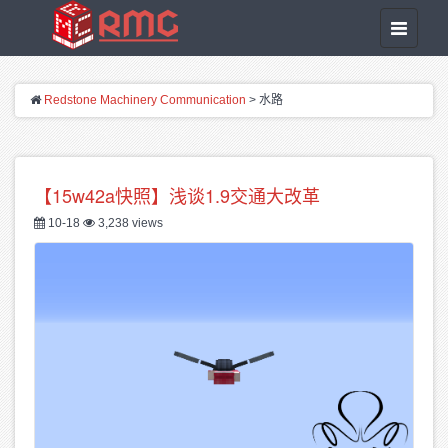
T
o
g
g
Redstone Machinery Communication
>
水路
l
e
n
a
v
【15w42a快照】浅谈1.9交通大改革
i
10-18
3,238 views
g
a
t
i
o
n